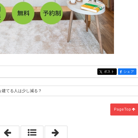
ポスト
シェア
entry247
entry247
 家を建てる人は少し減る？
PageTop
「都会（東京圏）から西条市に移住すれば１００万円！？」
「愛媛に春を呼ぶ『椿祭り』に行っ