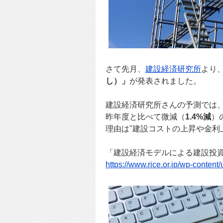
さて先月、
建設経済研究所
より
し）」
が発表されました。
建設経済研究所さんの予測では、
昨年度と比べて微減（
1.4%減
）
理由は"建設コストの上昇や金利
「建設経済モデルによる建設投
https://www.rice.or.jp/wp-conten