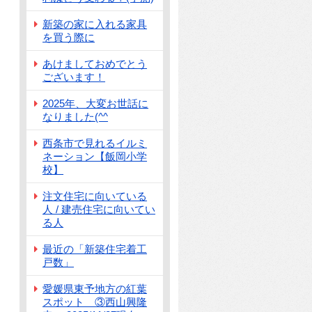
新築の家に入れる家具
を買う際に
あけましておめでとう
ございます！
2025年、大変お世話に
なりました(^^
西条市で見れるイルミ
ネーション【飯岡小学
校】
注文住宅に向いている
人 / 建売住宅に向いてい
る人
最近の「新築住宅着工
戸数」
愛媛県東予地方の紅葉
スポット ③西山興隆