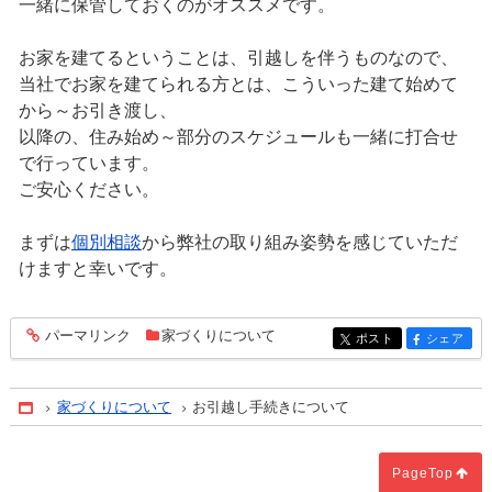
一緒に保管しておくのがオススメです。
お家を建てるということは、引越しを伴うものなので、
当社でお家を建てられる方とは、こういった建て始めて
から～お引き渡し、
以降の、住み始め～部分のスケジュールも一緒に打合せ
で行っています。
ご安心ください。
まずは
個別相談
から弊社の取り組み姿勢を感じていただ
けますと幸いです。
パーマリンク
家づくりについて
entry218
ポスト
シェア
entry218
entry218
家づくりについて
お引越し手続きについて
Home
PageTop