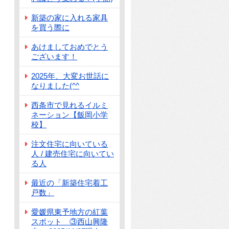
新築の家に入れる家具
を買う際に
あけましておめでとう
ございます！
2025年、大変お世話に
なりました(^^
西条市で見れるイルミ
ネーション【飯岡小学
校】
注文住宅に向いている
人 / 建売住宅に向いてい
る人
最近の「新築住宅着工
戸数」
愛媛県東予地方の紅葉
スポット ③西山興隆