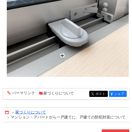
パーマリンク
家づくりについて
entry164
ポスト
シェア
entry164
entry164
家づくりについて
Home
マンション・アパートから一戸建てに、戸建ての防犯対策について