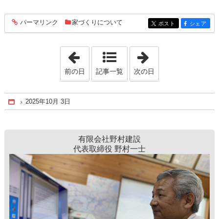
パーマリンク
家づくりについて
entry282
ポスト
シェア
entry282
entry282
「2025年9月26日」
「2025年10月10
前の日
記事一覧
次の日
2025年10月 3日
Home
有限会社野村建設
代表取締役 野村一士