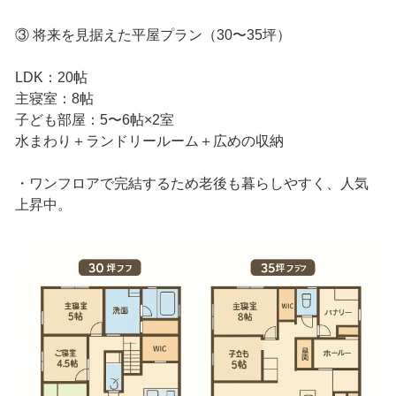
③ 将来を見据えた平屋プラン（30〜35坪）
LDK：20帖
主寝室：8帖
子ども部屋：5〜6帖×2室
水まわり＋ランドリールーム＋広めの収納
・ワンフロアで完結するため老後も暮らしやすく、人気
上昇中。