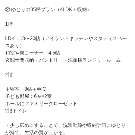
② ゆとりの35坪プラン（4LDK＋収納）
1階
LDK：18〜20帖（アイランドキッチンやスタディスペー
スあり）
和室や畳コーナー：4.5帖
玄関土間収納・パントリー・洗面横ランドリールーム
2階
主寝室：8帖＋WIC
子ども部屋：6帖×2室
ホールにファミリークローゼット
2階トイレ
・少し広めにすることで、洗濯動線や収納計画にゆとり
が持て、生活の質が上がる。