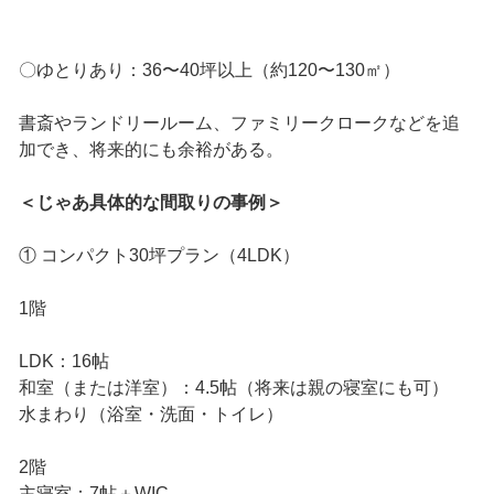
〇ゆとりあり：36〜40坪以上（約120〜130㎡）
書斎やランドリールーム、ファミリークロークなどを追
加でき、将来的にも余裕がある。
＜じゃあ具体的な間取りの事例＞
① コンパクト30坪プラン（4LDK）
1階
LDK：16帖
和室（または洋室）：4.5帖（将来は親の寝室にも可）
水まわり（浴室・洗面・トイレ）
2階
主寝室：7帖＋WIC