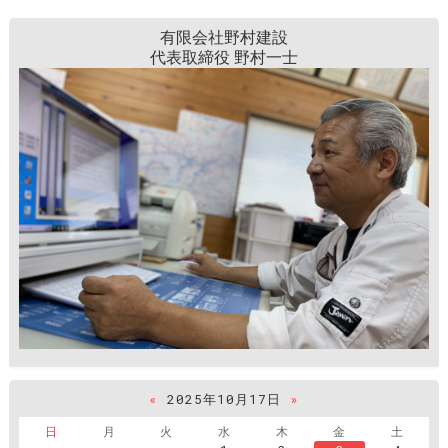
有限会社野村建設
代表取締役 野村一士
«
2025年10月17日
»
日
月
火
水
木
金
土