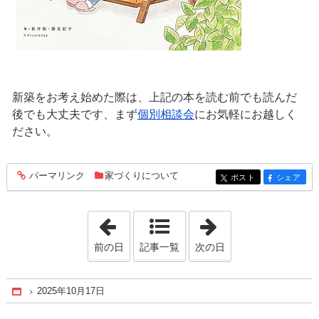
新築をお考え始めた際は、上記の本を読む前でも読んだ
後でも大丈夫です、まず
個別相談会
にお気軽にお越しく
ださい。
パーマリンク
家づくりについて
entry284
ポスト
シェア
entry284
entry284
「2025年10月10日」
「2025年10月24
前の日
記事一覧
次の日
2025年10月17日
Home