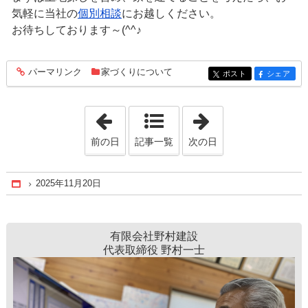
気軽に当社の
個別相談
にお越しください。
お待ちしております～(^^♪
パーマリンク
家づくりについて
entry289
ポスト
シェア
entry289
entry289
「2025年11月14日」
「2025年11月28
前の日
記事一覧
次の日
2025年11月20日
Home
有限会社野村建設
代表取締役 野村一士