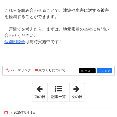
これらを組み合わせることで、津波や水害に対する被害
を軽減することができます。
一戸建てを考えたら、まずは、地元密着の当社にお問い
合わせください。
個別相談会
は随時実施中です！
パーマリンク
家づくりについて
entry273
ポスト
シェア
entry273
entry273
「2025年7月25日」
「2025年8月 8日
前の日
記事一覧
次の日
2025年8月 1日
Home