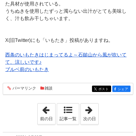
た具材が使用されている。
うちぬきを使用したずっと濁らない出汁がとても美味し
く、汁も飲み干しちゃいます。
X(旧Twitter)にも「いもたき」投稿がありますね。
西条のいもたきはじまってるよ～石鎚山から風が吹いて
て、涼しいです♪
ブルベ前のいもたき
パーマリンク
雑談
entry173
ポスト
シェア
entry173
entry173
「2023年8月21日」
「2023年9月 4日
前の日
記事一覧
次の日