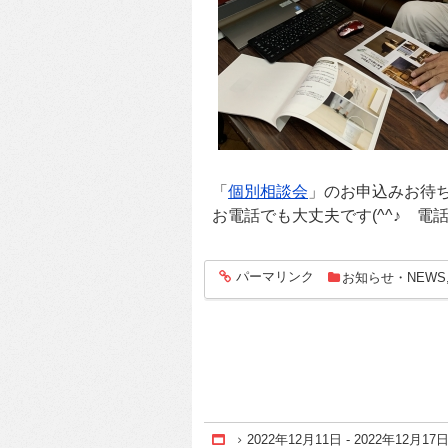
「
個別相談会
」のお申込みお待
お電話でも大丈夫です(^^♪ 電話：08
パーマリンク
お知らせ・NEWS
entry129
2022年12月11日 - 2022年12月17
Home