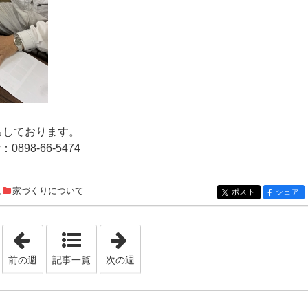
ちしております。
98-66-5474
,
家づくりについて
ポスト
シェア
entry129
entry129
「2022年12月 4日 - 2022年12月10日」
「2022年12月18日 - 2022年12月24
前の週
記事一覧
次の週
日